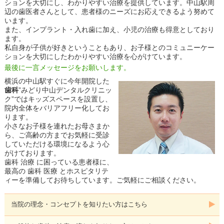
ションを大切にし、わかりやすい治療を提供しています。中山駅周
辺の歯医者さんとして、患者様のニーズにお応えできるよう努めて
います。
また、インプラント・入れ歯に加え、小児の治療も得意としており
ます。
私自身が子供が好きということもあり、お子様とのコミュニーケー
ションを大切にしたわかりやすい治療を心がけています。
最後に一言メッセージをお願いします。
横浜の中山駅すぐに今年開院した
歯科
”みどり中山デンタルクリニッ
ク”ではキッズスペースを設置し、
院内全体をバリアフリー化してお
ります。
小さなお子様を連れたお母さまか
ら、ご高齢の方までお気軽に受診
していただける環境になるよう心
がけております。
歯科 治療 に困っている患者様に、
最高の 歯科 医療 とホスピタリテ
ィーを準備してお待ちしています。ご気軽にご相談ください。
当院の理念・コンセプトを知りたい方はこちら