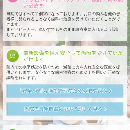
当院ではすべて半個室になっております。お口の悩みを他の患
者様に見られることなく歯科の治療を受けていただくことがで
きます。
またベビーカー、車いすでもそのまま診療室に入れるよう設計
しております。
最
院内での水平感染を防ぐため、滅菌に力を入れ安全な医療を提
供いたします。安心安全な歯科治療のためＣＴを用いた正確な
診断を行います。