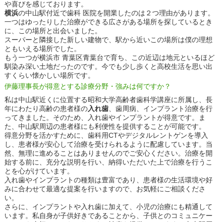
や喜びを感じております。
横浜
の中山駅付近で歯科 医院を開業したのは２つ理由があります。
一つはゆったりした治療ができる広さがある場所を探しているとき
に、この場所と出会いました。
スーパーと隣接した新しい建物で、駅から近いこの場所は僕の理想
ともいえる場所でした。
もう一つが横浜市 青葉区青葉台で育ち、この近辺は地元といるほど
馴染み深い土地だったのです。今でも少し歩くと高校生活を思い出
すくらい懐かしい場所です。
伊藤理事長が得意とする診療分野・強みは何ですか？
私は中山駅近くに位置する昭和大学高齢者歯科学講座に所属し、長
年にわたり高齢の患者様の
入れ歯
、歯周病、インプラント治療を行
ってきました。そのため、入れ歯やインプラントが得意です。ま
た、中山駅周辺の患者様にも利便性を提供することが可能です。
得意分野を活かすために、歯科用CTやデジタルレントゲンを導入
し、患者様が安心して治療を受けられるように配慮しています。当
然、無理に進めることはありませんのでご安心ください。治療を開
始する前に、充分な説明を行い、納得いただいた上で治療を行うこ
とを心がけています。
入れ歯やインプラントの種類は豊富であり、患者様の生活環境や好
みに合わせて最適な提案を行いますので、お気軽にご相談くださ
い。
さらに、インプラントや入れ歯に加えて、小児の治療にも精通して
います。私自身が子供好きであることから、子供とのコミュニケー