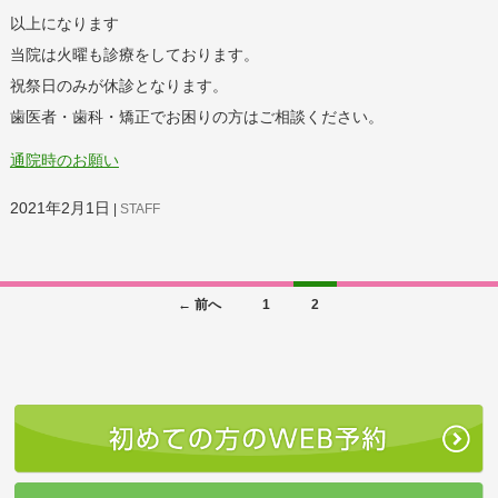
以上になります
当院は火曜も診療をしております。
祝祭日のみが休診となります。
歯医者・歯科・矯正でお困りの方はご相談ください。
通院時のお願い
2021年2月1日
STAFF
投
← 前へ
1
2
稿
ナ
ビ
ゲ
ー
シ
ョ
ン