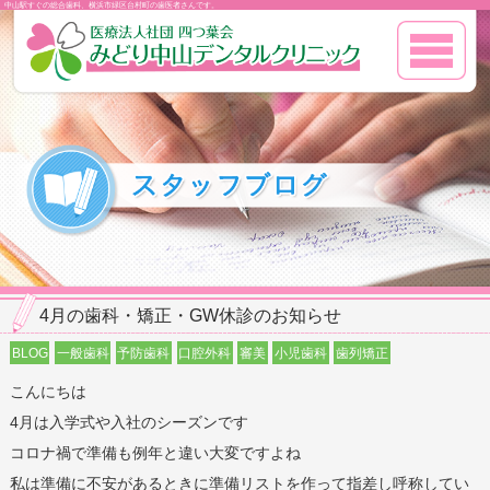
中山駅すぐの総合歯科、横浜市緑区台村町の歯医者さんです。
4月の歯科・矯正・GW休診のお知らせ
BLOG
一般歯科
予防歯科
口腔外科
審美
小児歯科
歯列矯正
こんにちは
4月は入学式や入社のシーズンです
コロナ禍で準備も例年と違い大変ですよね
私は準備に不安があるときに準備リストを作って指差し呼称してい