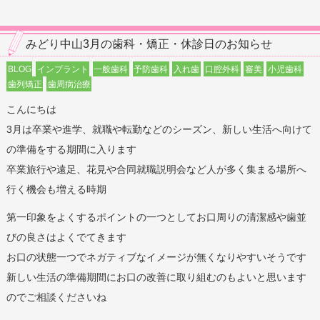
みどり中山3月の歯科・矯正・休診日のお知らせ
BLOG
インプラント
一般歯科
予防歯科
入れ歯
口腔外科
審美
小児歯科
歯列矯正
歯周病治療
こんにちは
3月は卒業や進学、就職や転勤などのシーズン、新しい生活へ向けて
の準備をする期間に入ります
卒業旅行や遠足、花見や合同就職説明会など人が多く集まる場所へ
行く機会も増える時期
第一印象をよくするポイントの一つとしてお口周りの清潔感や歯並
びの良さはよくでてきます
お口の状態一つでネガティブなイメージが無くなりやすいそうです
新しい生活の準備期間にお口の改善に取り組むのもよいと思います
のでご相談くださいね