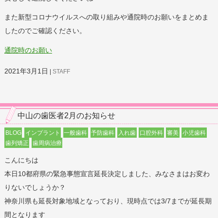
また新型コロナウイルスへの取り組みや通院時のお願いをまとめま
したのでご確認ください。
通院時のお願い
2021年3月1日
STAFF
中山の歯医者2月のお知らせ
BLOG
インプラント
一般歯科
予防歯科
入れ歯
口腔外科
審美
小児歯科
歯列矯正
歯周病治療
こんにちは
本日10都府県の緊急事態宣言延長決定しました、みなさまはお変わ
りないでしょうか？
神奈川県も延長対象地域となっており、現時点では3/7までが延長期
間となります