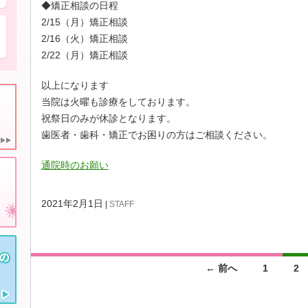
◆矯正相談の日程
親知らずを抜きたい
2/15（月）矯正相談
2/16（火）矯正相談
2/22（月）矯正相談
以上になります
当院は火曜も診療をしております。
祝祭日のみが休診となります。
歯医者・歯科・矯正でお困りの方はご相談ください。
通院時のお願い
2021年2月1日
STAFF
投
← 前へ
1
2
稿
ナ
ビ