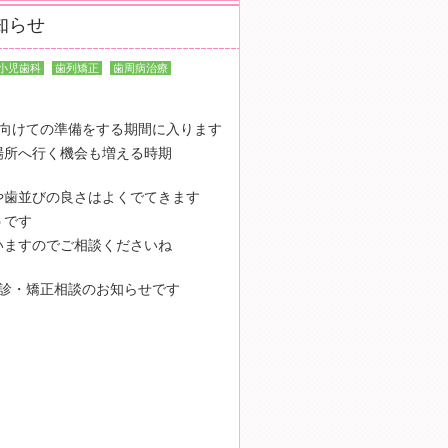
知らせ
小児歯科
歯列矯正
歯周病治療
へ向けての準備をする期間に入ります
場所へ行く機会も増える時期
や歯並びの良さはよくでてきます
うです
いますのでご相談くださいね
診・矯正相談のお知らせです
ng" alt="最新記事">