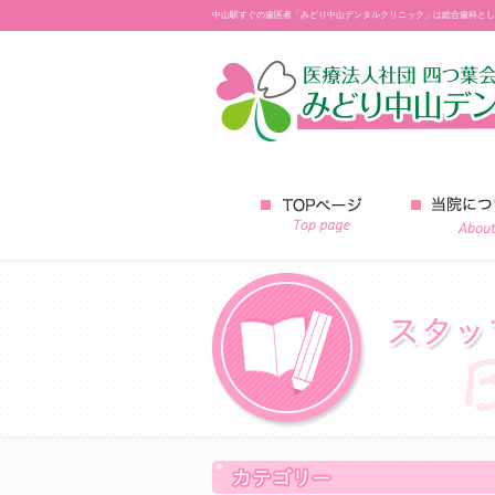
中山駅すぐの歯医者「みどり中山デンタルクリニック」は総合歯科とし