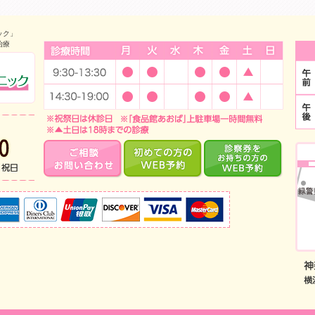
ック」
治療
診療時間
中山のインプラント・小児歯科 みどり中山デンタルクリニック
当日予約・急な痛みはお電話で！TEL:045-933-5700 診療時
ご相談・お問い合わせ
はじめての方のWEB
診
取り扱いクレジットカード