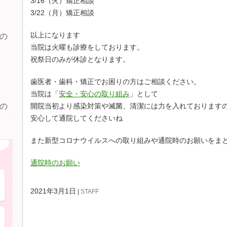
3/16（火）矯正相談
3/22（月）矯正相談
の
以上になります
当院は火曜も診療をしております。
祝祭日のみが休診となります。
歯医者・歯科・矯正でお困りの方はご相談ください。
当院は「
安全・安心の取り組み
」として
の
開院当初より感染対策や滅菌、清潔には力を入れております
安心して通院してくださいね
また新型コロナウイルスへの取り組みや通院時のお願いをま
このような症状にお困りの方へ
通院時のお願い
歯が痛い・しみる
2021年3月1日
STAFF
歯ぐきから血が出る