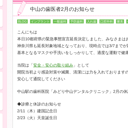
中山の歯医者2月のお知らせ
自分の歯のように噛みたい
BLOG
インプラント
一般歯科
予防歯科
入れ歯
口腔外科
審美
こんにちは
子どもの歯の健康を守りたい">
本日10都府県の緊急事態宣言延長決定しました、みなさまは
神奈川県も延長対象地域となっており、現時点では3/7まで
基本となるマスクや手洗いをしっかりして、適度な運動で健
歯並びが気になる
当院は「
安全・安心の取り組み
」として
開院当初より感染対策や滅菌、清潔には力を入れております
虫歯・歯周病になりたくない
安心して通院してください
中山駅の歯科医院「みどり中山デンタルクリニック」2月の休
入れ歯が壊れた・合わない
◆診療と休診のお知らせ
2/11（木）建国記念日
銀歯が気になる・歯を白くしたい
2/23（火）天皇誕生日