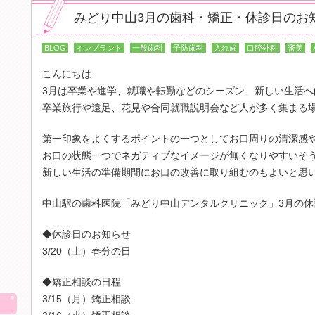
みどり中山3月の歯科・矯正・休診日のお
BLOG
インプラント
一般歯科
予防歯科
入れ歯
口腔外科
審美
こんにちは
3月は卒業や進学、就職や転勤などのシーズン、新しい生活
卒業旅行や遠足、花見や合同就職説明会など人が多く集まる
第一印象をよくするポイントの一つとしてお口周りの清潔感
お口の状態一つでネガティブなイメージが無くなりやすいそ
新しい生活の準備期間にお口の改善に取り組むのもよいと思
中山駅の歯科医院「みどり中山デンタルクリニック」3月の休
◆休診日のお知らせ
3/20（土）春分の日
◆矯正相談の日程
img src="/images/sp/contents/blog_h4_01.p
3/15（月）矯正相談