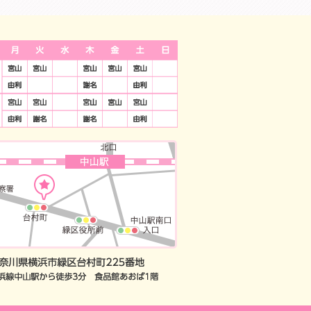
9：30-13：30 14:30-19:00 祝祭日は休診日 土日は18時までの休診
間：夜19時まで 定休日：祝祭日
予約
察券をお持ちの方のWEB予約
※保険治療では、ご利用いただけません。JCB/americanexpress/DC/Unio
神奈川県横浜市緑区台村町2