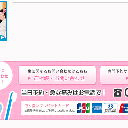
ゲ
ー
シ
ョ
ン
歯に関