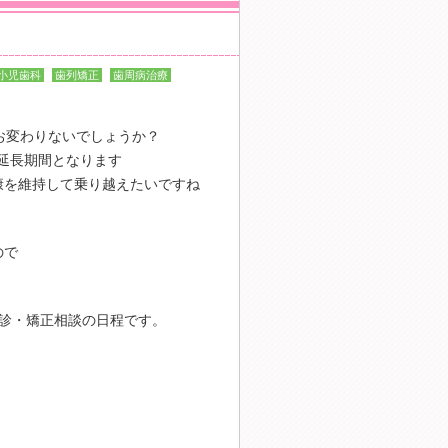
小児歯科
歯列矯正
歯周病治療
お変わりないでしょうか？
が延長期間となります
康を維持して乗り越えたいですね
ので
診・矯正相談の日程です。