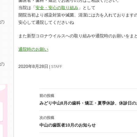
歯医者・歯科・矯正でお困りの方はご相談ください。
当院は「
安全・安心の取り組み
」として
開院当初より感染対策や滅菌、清潔には力を入れております
の
安心して通院してくださいね
また新型コロナウイルスへの取り組みや通院時のお願いをま
通院時のお願い
の
2020年8月28日
STAFF
このような症状にお困りの方へ
投
前の投稿
稿
ナ
みどり中山8月の歯科・矯正・夏季休診、休診日の
歯が痛い・しみる
ビ
ゲ
次の投稿
ー
中山の歯医者10月のお知らせ
シ
歯ぐきから血が出る
ョ