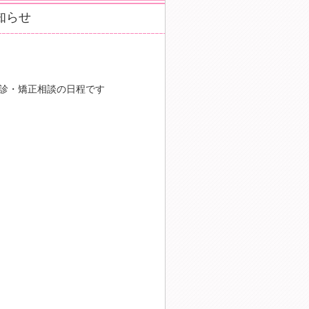
知らせ
診・矯正相談の日程です
ng" alt="最新記事">