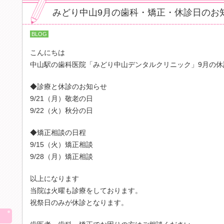
みどり中山9月の歯科・矯正・休診日のお
BLOG
こんにちは
中山駅の歯科医院「みどり中山デンタルクリニック」9月の休
◆診療と休診のお知らせ
9/21（月）敬老の日
9/22（火）秋分の日
◆矯正相談の日程
9/15（火）矯正相談
9/28（月）矯正相談
以上になります
当院は火曜も診療をしております。
祝祭日のみが休診となります。
img src="/images/sp/contents/blog_h4_01.p