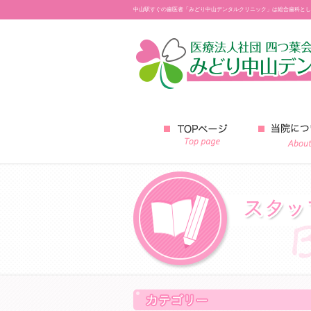
中山駅すぐの歯医者「みどり中山デンタルクリニック」は総合歯科とし