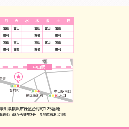
9：30-13：30 14:30-19:00 祝祭日は休診日 土日は18時までの休診
間：夜19時まで 定休日：祝祭日
予約
察券をお持ちの方のWEB予約
※保険治療では、ご利用いただけません。JCB/americanexpress/DC/Unio
神奈川県横浜市緑区台村町2