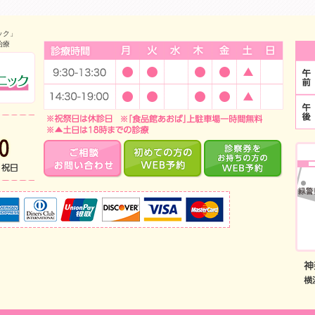
ック」
治療
診療時間
中山のインプラント・小児歯科 みどり中山デンタルクリニック
当日予約・急な痛みはお電話で！TEL:045-933-5700 診療時
ご相談・お問い合わせ
はじめての方のWEB
診
取り扱いクレジットカード