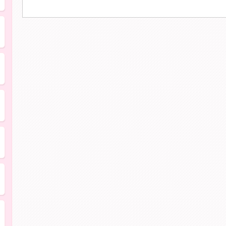
ン
自分の歯のように噛みたい
子どもの歯の健康を守りたい">
歯並びが気になる
虫歯・歯周病になりたくない
入れ歯が壊れた・合わない
銀歯が気になる・歯を白くしたい