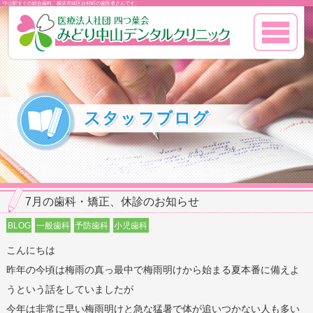
中山駅すぐの総合歯科、横浜市緑区台村町の歯医者さんです。
7月の歯科・矯正、休診のお知らせ
BLOG
一般歯科
予防歯科
小児歯科
こんにちは
昨年の今頃は梅雨の真っ最中で梅雨明けから始まる夏本番に備えよ
うという話をしていましたが
今年は非常に早い梅雨明けと急な猛暑で体が追いつかない人も多い