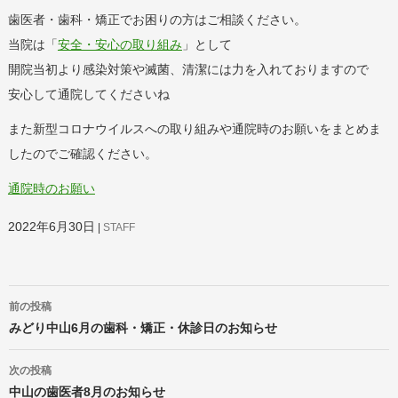
歯医者・歯科・矯正でお困りの方はご相談ください。
当院は「
安全・安心の取り組み
」として
開院当初より感染対策や滅菌、清潔には力を入れておりますので
安心して通院してくださいね
また新型コロナウイルスへの取り組みや通院時のお願いをまとめま
したのでご確認ください。
通院時のお願い
2022年6月30日
STAFF
投
前の投稿
稿
ナ
みどり中山6月の歯科・矯正・休診日のお知らせ
ビ
ゲ
次の投稿
ー
中山の歯医者8月のお知らせ
シ