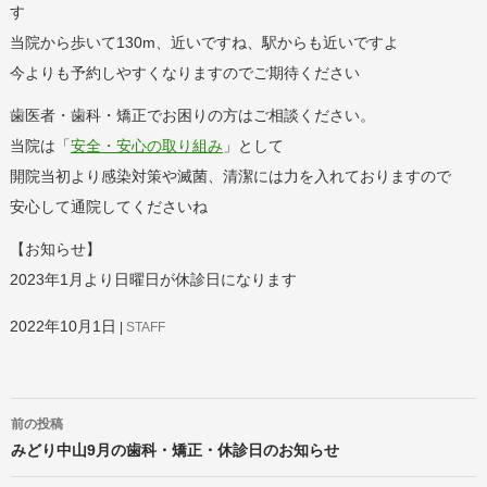
す
当院から歩いて130m、近いですね、駅からも近いですよ
今よりも予約しやすくなりますのでご期待ください
歯医者・歯科・矯正でお困りの方はご相談ください。
当院は「
安全・安心の取り組み
」として
開院当初より感染対策や滅菌、清潔には力を入れておりますので
安心して通院してくださいね
【お知らせ】
2023年1月より日曜日が休診日になります
2022年10月1日
STAFF
投
前の投稿
稿
ナ
みどり中山9月の歯科・矯正・休診日のお知らせ
ビ