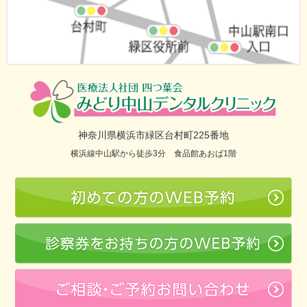
神奈川県横浜市緑区台村町225番地
横浜線中山駅から徒歩3分 食品館あおば1階