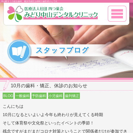
中山駅すぐの総合歯科、横浜市緑区台村町の歯医者さんです。
10月の歯科・矯正、休診のお知らせ
BLOG
一般歯科
予防歯科
小児歯科
歯列矯正
こんにちは
10月になるといよいよ今年も終わりが見えてくる時期
そして体育祭や文化祭といったイベントの季節！
残念ですがまだまだコロナ対策ということで関係者だけが参加でき