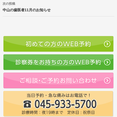
ゲ
次の投稿
ー
中山の歯医者11月のお知らせ
シ
ョ
ン