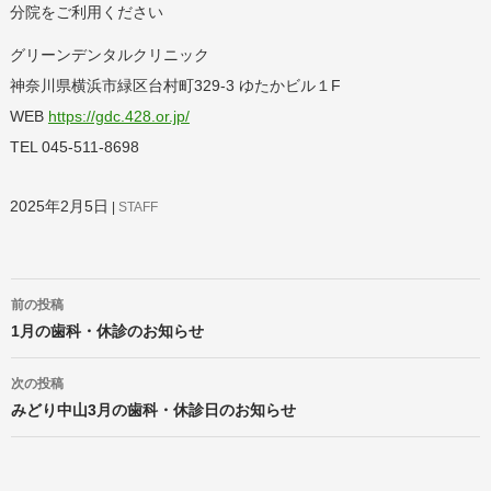
分院をご利用ください
グリーンデンタルクリニック
神奈川県横浜市緑区台村町329-3 ゆたかビル１F
WEB
https://gdc.428.or.jp/
TEL 045-511-8698
2025年2月5日
STAFF
投
前の投稿
稿
ナ
1月の歯科・休診のお知らせ
ビ
ゲ
次の投稿
ー
みどり中山3月の歯科・休診日のお知らせ
シ
ョ
ン