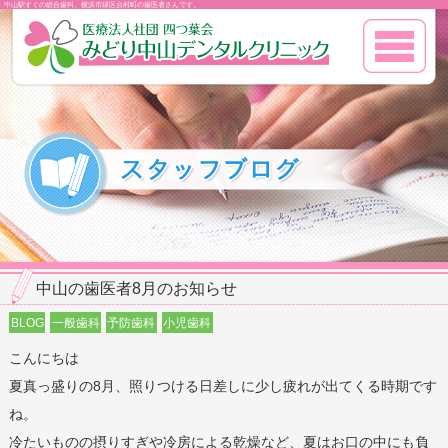
中山駅すぐの総合歯科、横浜市緑区台村町の歯医者さんです。
中山の歯医者8月のお知らせ
BLOG
一般歯科
予防歯科
小児歯科
こんにちは
夏真っ盛りの8月、照りつける日差しに少し疲れが出てくる時期です
ね。
冷たいものの摂りすぎや冷房による乾燥など、夏はお口の中にも負