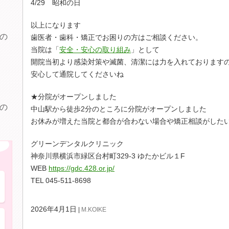
4/29 昭和の日
以上になります
の
歯医者・歯科・矯正でお困りの方はご相談ください。
当院は「
安全・安心の取り組み
」として
開院当初より感染対策や滅菌、清潔には力を入れております
安心して通院してくださいね
★分院がオープンしました
の
中山駅から徒歩2分のところに分院がオープンしました
お休みが増えた当院と都合が合わない場合や矯正相談がした
グリーンデンタルクリニック
このような症状にお困りの方へ
神奈川県横浜市緑区台村町329-3 ゆたかビル１F
WEB
https://gdc.428.or.jp/
歯が痛い・しみる
TEL 045-511-8698
2026年4月1日
M.KOIKE
歯ぐきから血が出る