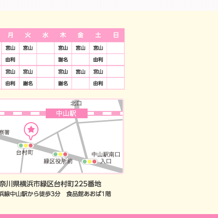
9：30-13：30 14:30-19:00 祝祭日は休診日 土日は18時までの休診
間：夜19時まで 定休日：祝祭日
予約
察券をお持ちの方のWEB予約
※保険治療では、ご利用いただけません。JCB/americanexpress/DC/Unio
神奈川県横浜市緑区台村町2