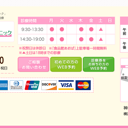
ック」
治療
診療時間
中山のインプラント・小児歯科 みどり中山デンタルクリニック
当日予約・急な痛みはお電話で！TEL:045-933-5700 診療時
ご相談・お問い合わせ
はじめての方のWEB
診
取り扱いクレジットカード