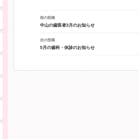
自分の歯のように噛みたい
投
前の投稿
稿
ナ
中山の歯医者3月のお知らせ
ビ
子どもの歯の健康を守りたい">
ゲ
次の投稿
ー
5月の歯科・休診のお知らせ
シ
ョ
歯並びが気になる
ン
虫歯・歯周病になりたくない
入れ歯が壊れた・合わない
銀歯が気になる・歯を白くしたい