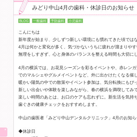
みどり中山4月の歯科・休診日のお知らせ
BLOG
一般歯科
予防歯科
小児歯科
こんにちは
新年度が始まり、少しずつ新しい環境にも慣れてきた頃では
4月は何かと変化が多く、気づかないうちに疲れが溜まりやす
無理をしすぎず、心と身体のバランスを整える時間も大切に
4月の横浜では、お花見シーズンを彩るイベントや、赤レン
でのマルシェやグルメイベントなど、外に出かけたくなる催
暖かい陽気の中での散策やイベント参加は、気分転換にもぴ
新しい出会いや体験を楽しみながら、春の横浜を満喫してみ
楽しい時間のあとは、お口のケアも忘れずに。新生活を気持
歯ぐきの健康チェックをおすすめします。
中山の歯医者「みどり中山デンタルクリニック」4月のお知ら
img src="/images/sp/contents/blog_h4_01.p
◆休診日