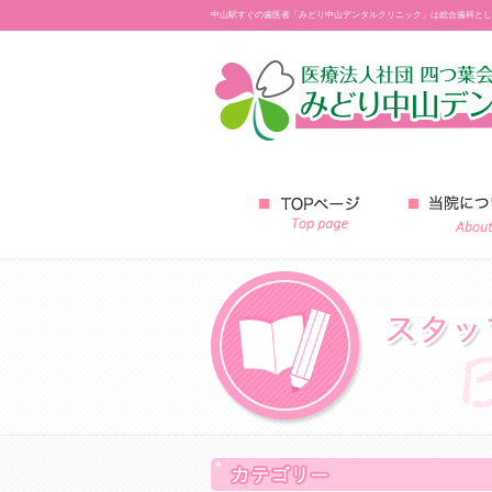
中山駅すぐの歯医者「みどり中山デンタルクリニック」は総合歯科とし