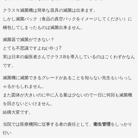
クラスＮ滅菌機は簡単な器具の滅菌は出来ます。
しかし滅菌パック（食品の真空パックをイメージしてください）に
梱包してしまったものは滅菌出来ません。
滅菌器で滅菌ができない？
とても不思議ですよね(･Θ･;)？
実は日本の歯医者さんでクラスBを導入しているのはごくわずかなん
です。
滅菌機に滅菌できるグレードがあることを知らない先生もいらっし
ゃるかもしれません。
また図体が大きいのに中に入る量は少ないので一日に何回も滅菌機
を回さないといけません。
結構大変です。
当院では医療機関に従事する者の責任として、
衛生管理
をしっかり
行い