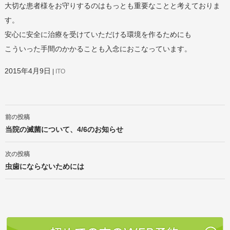
大切な患者様をお守りするのはもっとも重要なことと考えておりま
す。
安心に安全に治療を受けていただける環境を作るためにも
こういった手間のかかることも入念におこなっています。
2015年4月9日
ITO
投
前の投稿
稿
ナ
当院の滅菌について、4/6のお知らせ
ビ
ゲ
次の投稿
ー
虫歯にならないためには
シ
ョ
ン