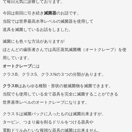
て毎日元気に診療しております。
今回は前回に引き続き
滅菌器
のお話です。
当院では世界最高水準レベルの滅菌器を使用して
道具を滅菌しているお話をしました。
滅菌にも色々な方法がありますが
ほとんどの歯医者さんでは高圧蒸気滅菌機（オートクレーブ）を使
用しています。
オートクレーブ
には
クラスB、クラスS、クラスNの３つの分類があります。
クラスB
はあらゆる種類・形状の被滅菌物を滅菌できます。
当院でも使用している全て器具を完全に滅菌することができる
世界基準レベルのオートクレーブになります。
クラスＳは滅菌パックに入ったものは滅菌出来ますが、
タービン、つまり歯を削るドリルをつける器具や
電動ドリルみたいな複雑な器具の滅菌は出来ません。