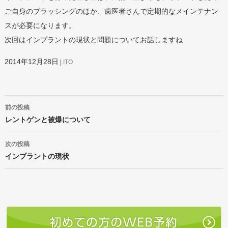
ご自身のブラッシングのほか、歯医者さんで定期的なメインテナン
スが必要になります。
次回はインプラントの現状と問題についてお話しますね
2014年12月28日
ITO
投
前の投稿
稿
ナ
レントゲンと被爆について
ビ
ゲ
次の投稿
ー
インプラントの現状
シ
ョ
ン