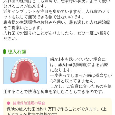
入れ歯の種類はとても豊富で、患者様の状況によって使い
分けることが出来ます。
近年インプラントが注目を集めていますが、入れ歯のメリ
ットも決して無視できる物ではないのです。
患者様の生活環境やお好みを伺い、最も適した入れ歯治療
をご提案いたします。
入れ歯でお困りのことがありましたら、ぜひ一度ご相談く
ださい。
総入れ歯
歯が1本も残っていない場合に
は、
(総義歯)による治療
総入れ歯
になります。
一度失ってしまった歯は残念なが
ら2度と戻ってきません。
しかし、ご自身に合ったものを使
用することで快適な食事を楽しむこともできるのです。
健康保険適用の場合
保険の総入れ歯は約１万円で作ることができます。(上
下どちらか片方の価格です)