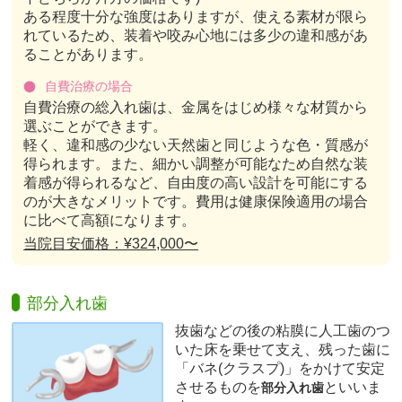
ある程度十分な強度はありますが、使える素材が限ら
れているため、装着や咬み心地には多少の違和感があ
ることがあります。
自費治療の場合
自費治療の総入れ歯は、金属をはじめ様々な材質から
選ぶことができます。
軽く、違和感の少ない天然歯と同じような色・質感が
得られます。また、細かい調整が可能なため自然な装
着感が得られるなど、自由度の高い設計を可能にする
のが大きなメリットです。費用は健康保険適用の場合
に比べて高額になります。
当院目安価格：¥324,000〜
部分入れ歯
抜歯などの後の粘膜に人工歯のつ
いた床を乗せて支え、残った歯に
「バネ(クラスプ)」をかけて安定
させるものを
といいま
部分入れ歯