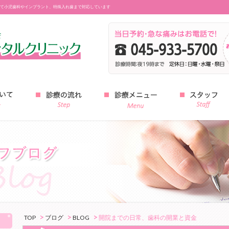
て小児歯科やインプラント、特殊入れ歯まで対応しています
みどり中山デンタルクリニック
TOP
ブログ
BLOG
開院までの日常、歯科の開業と資金