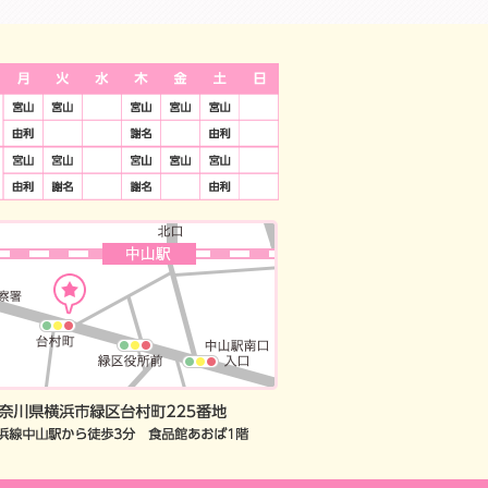
9：30-13：30 14:30-19:00 祝祭日は休診日 土日は18時までの休診
間：夜19時まで 定休日：祝祭日
予約
察券をお持ちの方のWEB予約
※保険治療では、ご利用いただけません。JCB/americanexpress/DC/Unio
神奈川県横浜市緑区台村町2