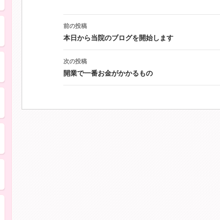
投
自分の歯のように噛みたい
前の投稿
稿
ナ
本日から当院のブログを開始します
ビ
ゲ
子どもの歯の健康を守りたい">
次の投稿
ー
開業で一番お金がかかるもの
シ
ョ
歯並びが気になる
ン
虫歯・歯周病になりたくない
入れ歯が壊れた・合わない
銀歯が気になる・歯を白くしたい