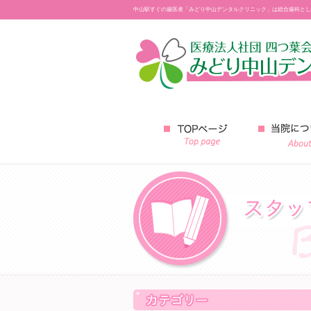
中山駅すぐの歯医者「みどり中山デンタルクリニック」は総合歯科とし