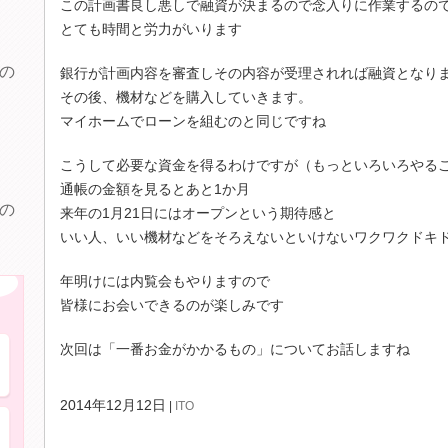
この計画書良し悪しで融資が決まるので念入りに作業するの
とても時間と労力がいります
の
銀行が計画内容を審査しその内容が受理されれば融資となり
その後、機材などを購入していきます。
マイホームでローンを組むのと同じですね
こうして必要な資金を得るわけですが（もっといろいろやる
通帳の金額を見るとあと1か月
の
来年の1月21日にはオープンという期待感と
いい人、いい機材などをそろえないといけないワクワクドキ
年明けには内覧会もやりますので
このような症状にお困りの方へ
皆様にお会いできるのが楽しみです
歯が痛い・しみる
次回は「一番お金がかかるもの」についてお話しますね
2014年12月12日
ITO
歯ぐきから血が出る