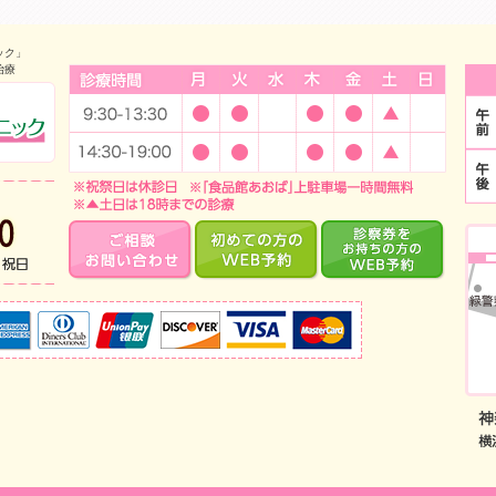
ック」
治療
診療時間
中山のインプラント・小児歯科 みどり中山デンタルクリニック
当日予約・急な痛みはお電話で！TEL:045-933-5700 診療時
ご相談・お問い合わせ
はじめての方のWEB
診
取り扱いクレジットカード