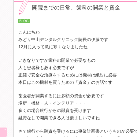
開院までの日常、歯科の開業と資金
BLOG
こんにちわ
みどり中山デンタルクリニック院長の伊藤です
12月に入って急に寒くなりましたね
いきなりですが歯科の開業で必要なもの
人も患者様も必ず必要ですが
正確で安全な治療をするためには機材は絶対に必要！
本日はこの機材を買うための「資金」のお話です
歯医者が開業するには多額の資金が必要です
場所・機材・人・インテリア・・・
多くの場合銀行からの融資を受けます
融資なしで開業できる人は羨ましいですね
img src="/images/sp/contents/blog_h4_01.p
さて銀行から融資を受けるには事業計画書というものが必要