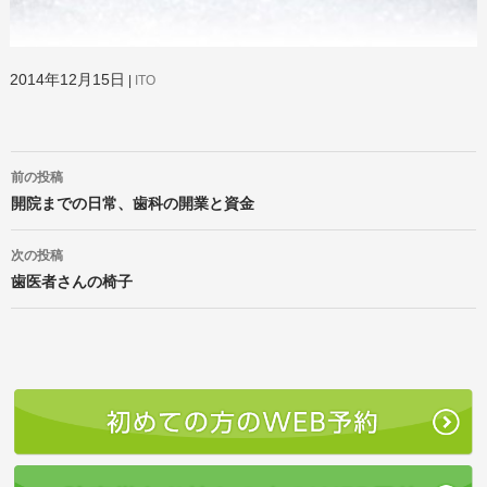
2014年12月15日
ITO
投
前の投稿
稿
ナ
開院までの日常、歯科の開業と資金
ビ
ゲ
次の投稿
ー
歯医者さんの椅子
シ
ョ
ン