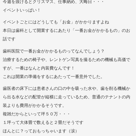
今週を抜けるとクリスマス、仕事納め、大晦日・・・
イベントいっぱい！
イベントごとにはどうしても「お金」がかかりますよね
本日は歯科として開業するにあたり「一番お金がかかるもの」のお
話です
歯科医院で一番お金がかかるものってなんでしょう？
治療するための椅子や、レントゲン写真を撮るための機械も高価で
すが、一番はなんと内装費なんです！
これは開業の準備をするにあたって一番意外でした。
歯医者の床下には患者さんの口の中を吸った水や、歯を削る機械か
ら出る水などの配管が縦横に走っているため、普通のテナントの内
装よりも費用がかかるそうです。
複雑だからといって坪５０万・・・
１坪って大体畳で数えると２畳だそうです
ほんとに？っておもっちゃいます（涙）