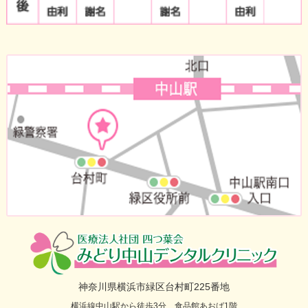
神奈川県横浜市緑区台村町225番地
横浜線中山駅から徒歩3分 食品館あおば1階