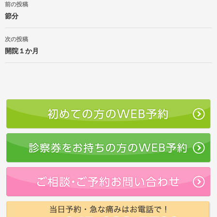
前の投稿
稿
ナ
節分
ビ
ゲ
次の投稿
ー
開院１か月
シ
ョ
ン