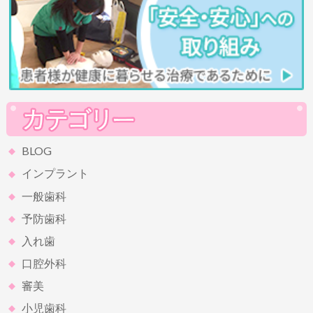
BLOG
インプラント
一般歯科
予防歯科
入れ歯
口腔外科
審美
小児歯科