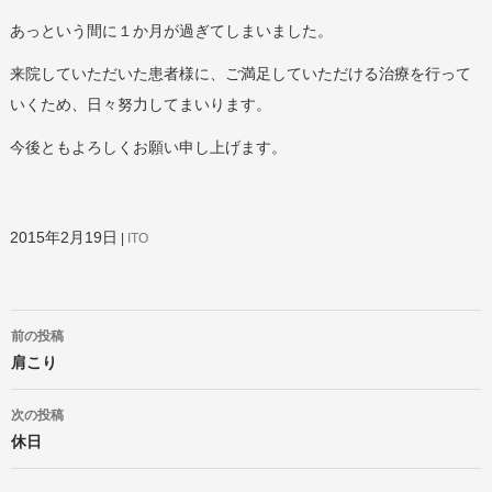
あっという間に１か月が過ぎてしまいました。
来院していただいた患者様に、ご満足していただける治療を行って
いくため、日々努力してまいります。
今後ともよろしくお願い申し上げます。
2015年2月19日
ITO
投
前の投稿
稿
ナ
肩こり
ビ
ゲ
次の投稿
ー
休日
シ
ョ
ン