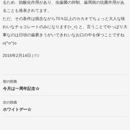
るため、効酸化作用があり、虫歯菌の抑制、歯周病の抗菌作用があ
ることも発表されてます。
ただ、その条件は残念ながら70％以上のカカオでちょっと大人な味
わいなチョコレートのみになります(>_<) と、言うことでやっぱり大
事なのは日頃の歯磨きうがいできれいなお口の中を保つことですね
o(^o^)o
2016年2月14日
ITO
投
前の投稿
稿
ナ
今月は一周年記念☆
ビ
ゲ
次の投稿
ー
ホワイトデー☆
シ
ョ
ン