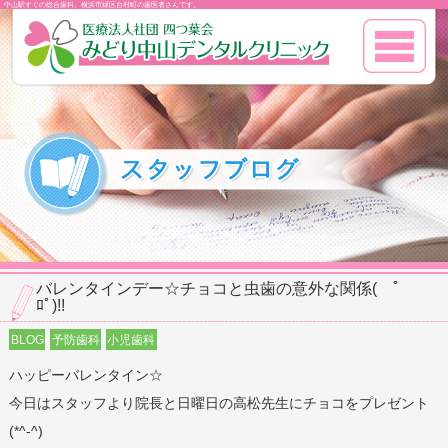
中山駅すぐの総合歯科、横浜市緑区台村町の歯医者さんです。
バレンタインデー☆チョコと虫歯の意外な関係( ﾟ
ﾛﾟ)!!
BLOG
予防歯科
小児歯科
ハッピーバレンタイン☆
今日はスタッフより院長と日曜日の高松先生にチョコをプレゼント
(*^-^)